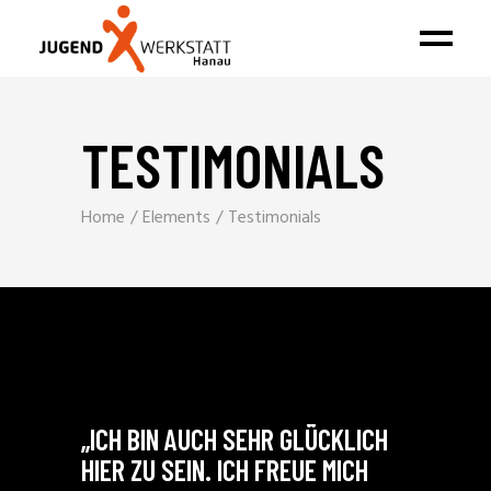
TESTIMONIALS
Home
Elements
Testimonials
 ICH
„ICH BIN AUCH SEHR GLÜCKLICH
„DIE A
A
HIER ZU SEIN. ICH FREUE MICH
POSITI