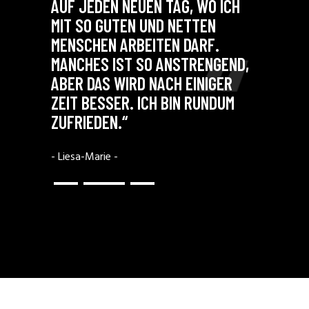
R. IM
AUF JEDEN NEUEN TAG, WO ICH
JEDEN
 MIR D
MIT SO GUTEN UND NETTEN
KÖNNE
 HO
MENSCHEN ARBEITEN DARF.
ICH MI
MANCHES IST SO ANSTRENGEND,
BEWÄH
EN.“
ABER DAS WIRD NACH EINIGER
DARF.
ZEIT BESSER. ICH BIN RUNDUM
- Lisa -
ZUFRIEDEN.“
- Liesa-Marie -