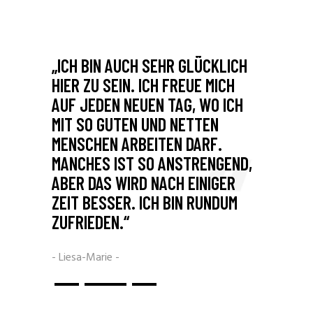
 ICH
„ICH BIN AUCH SEHR GLÜCKLICH
„DIE A
A
HIER ZU SEIN. ICH FREUE MICH
POSITI
R. IM
AUF JEDEN NEUEN TAG, WO ICH
JEDEN
 MIR D
MIT SO GUTEN UND NETTEN
KÖNNE
 HO
MENSCHEN ARBEITEN DARF.
ICH MI
MANCHES IST SO ANSTRENGEND,
BEWÄH
EN.“
ABER DAS WIRD NACH EINIGER
DARF.
ZEIT BESSER. ICH BIN RUNDUM
- Lisa -
ZUFRIEDEN.“
- Liesa-Marie -